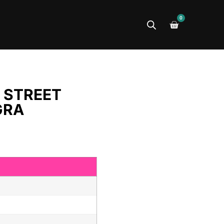
0
 STREET
GRA