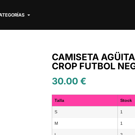
ATEGORÍAS
CAMISETA AGÜITA
CROP FUTBOL NE
30.00
€
Talla
Stock
S
1
M
1
L
2