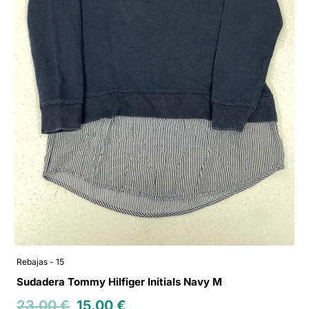
Rebajas - 15
Sudadera Tommy Hilfiger Initials Navy M
23.00
€
15.00
€