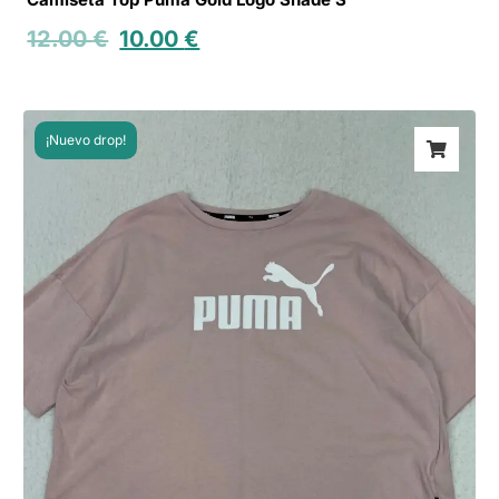
12.00
€
10.00
€
¡Nuevo drop!