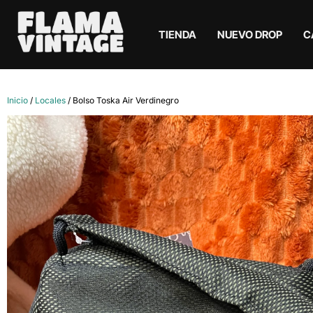
TIENDA
NUEVO DROP
C
Inicio
/
Locales
/ Bolso Toska Air Verdinegro