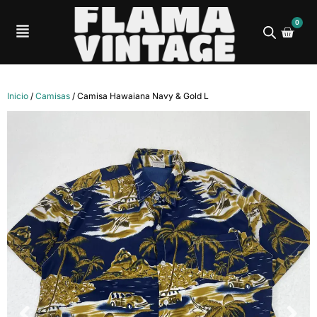
0
Inicio
/
Camisas
/ Camisa Hawaiana Navy & Gold L