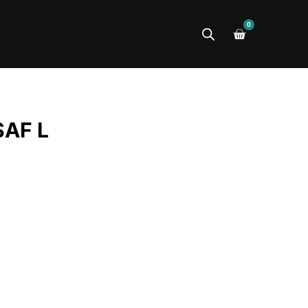
0
SAF L