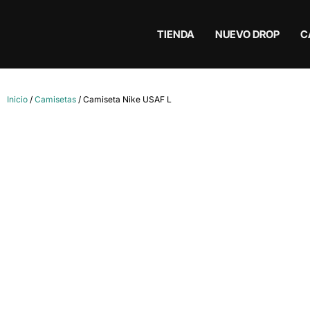
TIENDA
NUEVO DROP
C
Inicio
/
Camisetas
/ Camiseta Nike USAF L