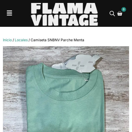
0
Inicio
/
Locales
/ Camiseta SNBNV Parche Menta