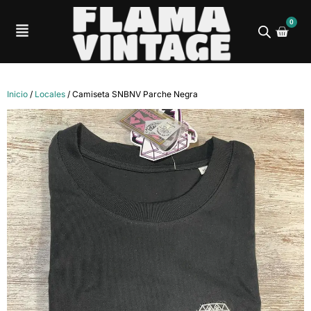
0
Inicio
/
Locales
/ Camiseta SNBNV Parche Negra