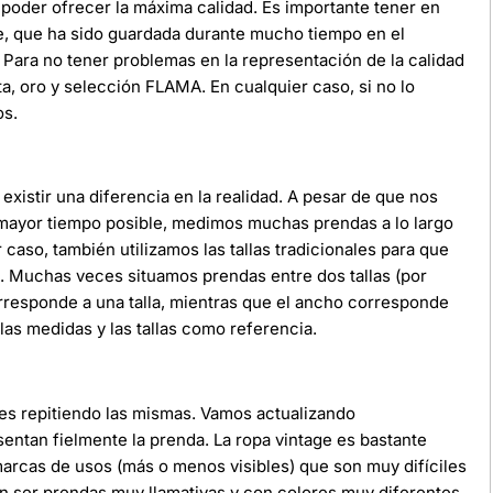
poder ofrecer la máxima calidad. Es importante tener en
e, que ha sido guardada durante mucho tiempo en el
Para no tener problemas en la representación de la calidad
ata, oro y selección FLAMA. En cualquier caso, si no lo
os.
xistir una diferencia en la realidad. A pesar de que nos
 mayor tiempo posible, medimos muchas prendas a lo largo
r caso, también utilizamos las tallas tradicionales para que
da. Muchas veces situamos prendas entre dos tallas (por
orresponde a una talla, mientras que el ancho corresponde
as medidas y las tallas como referencia.
ces repitiendo las mismas. Vamos actualizando
ntan fielmente la prenda. La ropa vintage es bastante
 marcas de usos (más o menos visibles) que son muy difíciles
n ser prendas muy llamativas y con colores muy diferentes.