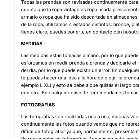
Todas las prendas son revisadas continuamente para 
cuenta que la ropa vintage es ropa usada previament
armario o ropa que ha sido descartada en almacenes. 
de la ropa, utilizamos 4 estados distintos: bronce, pl
tienes claro, puedes ponerte en contacto con nosotr
MEDIDAS
Las medidas están tomadas a mano, por lo que puede e
esforzamos en medir prenda a prenda y dedicarle el
del día, por lo que puede existir un error. En cualquie
te puedas hacer una idea a la hora de elegir la pren
ejemplo L-XL) y esto se debe a que quizás el largo c
con otra. En cualquier caso, te recomendamos tomar l
FOTOGRAFÍAS
Las fotografías son realizadas una a una, muchas ve
continuamente las fotos cuando vemos que no represe
difícil de fotografiar ya que, normalmente, presenta
de representar en fotografías. Además de esto, suele