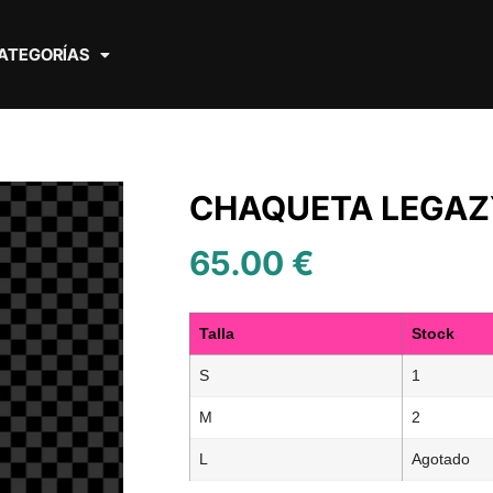
ATEGORÍAS
CHAQUETA LEGAZ
65.00
€
Talla
Stock
S
1
M
2
L
Agotado