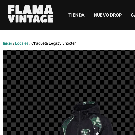
TIENDA
NUEVO DROP
C
Inicio
/
Locales
/ Chaqueta Legazy Shooter