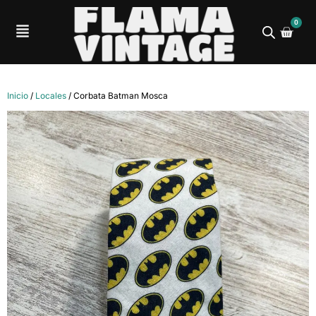
0
Inicio
/
Locales
/ Corbata Batman Mosca