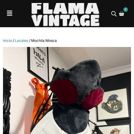
0
Inicio
/
Locales
/ Mochila Mosca