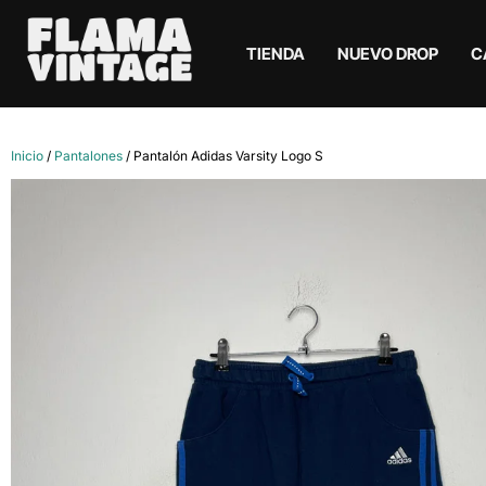
TIENDA
NUEVO DROP
C
Inicio
/
Pantalones
/ Pantalón Adidas Varsity Logo S