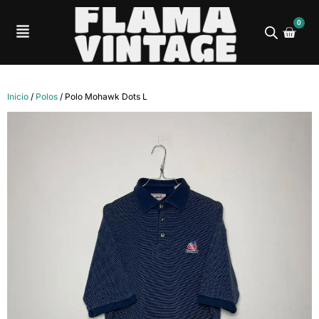
0
Inicio
/
Polos
/ Polo Mohawk Dots L