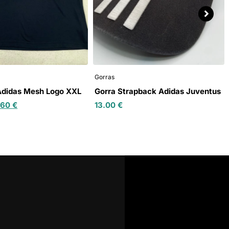
Gorras
Adidas Mesh Logo XXL
Gorra Strapback Adidas Juventus
.60
€
13.00
€