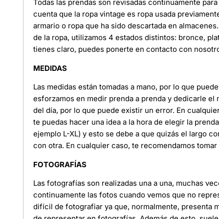
Todas las prendas son revisadas continuamente para 
cuenta que la ropa vintage es ropa usada previament
armario o ropa que ha sido descartada en almacenes. 
de la ropa, utilizamos 4 estados distintos: bronce, pl
tienes claro, puedes ponerte en contacto con nosotr
MEDIDAS
Las medidas están tomadas a mano, por lo que puede e
esforzamos en medir prenda a prenda y dedicarle el
del día, por lo que puede existir un error. En cualquie
te puedas hacer una idea a la hora de elegir la pren
ejemplo L-XL) y esto se debe a que quizás el largo c
con otra. En cualquier caso, te recomendamos tomar l
FOTOGRAFÍAS
Las fotografías son realizadas una a una, muchas ve
continuamente las fotos cuando vemos que no represe
difícil de fotografiar ya que, normalmente, presenta
de representar en fotografías. Además de esto, suele