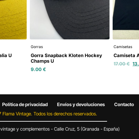
Gorras
Camisetas
alia U
Gorra Snapback Kloten Hockey
Camiseta 
Champs U
17.00
€
13
9.00
€
Política de privacidad
Envíos y devoluciones
Contacto
 Flama Vintage. Todos los derechos reservados.
 vintage y complementos - Calle Cruz, 5 (Granada - España)