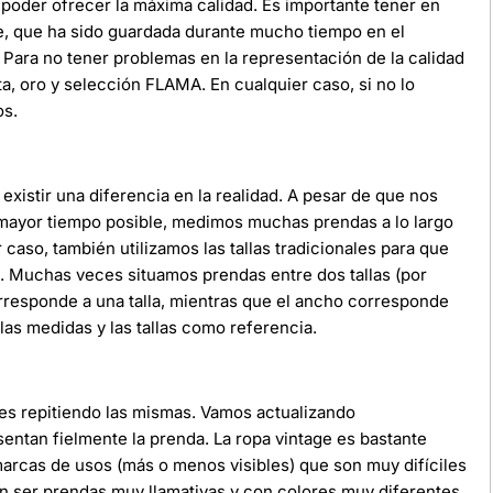
poder ofrecer la máxima calidad. Es importante tener en
e, que ha sido guardada durante mucho tiempo en el
Para no tener problemas en la representación de la calidad
ata, oro y selección FLAMA. En cualquier caso, si no lo
os.
xistir una diferencia en la realidad. A pesar de que nos
 mayor tiempo posible, medimos muchas prendas a lo largo
r caso, también utilizamos las tallas tradicionales para que
da. Muchas veces situamos prendas entre dos tallas (por
orresponde a una talla, mientras que el ancho corresponde
as medidas y las tallas como referencia.
ces repitiendo las mismas. Vamos actualizando
ntan fielmente la prenda. La ropa vintage es bastante
 marcas de usos (más o menos visibles) que son muy difíciles
n ser prendas muy llamativas y con colores muy diferentes.