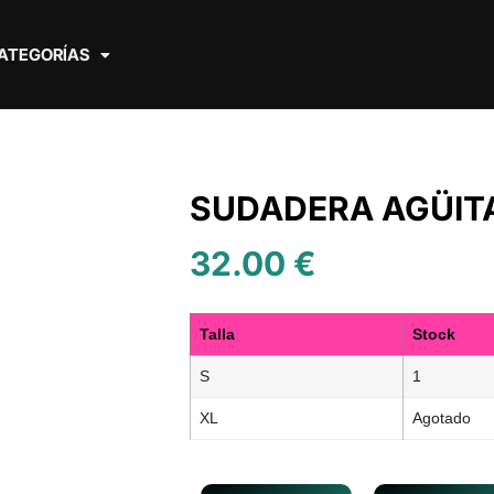
ATEGORÍAS
SUDADERA AGÜIT
32.00
€
Talla
Stock
S
1
XL
Agotado