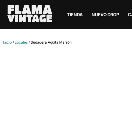
TIENDA
NUEVO DROP
C
Inicio
/
Locales
/ Sudadera Agüita Marrón