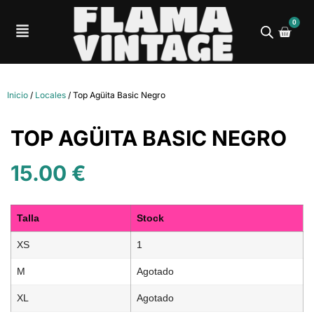
0
Inicio
/
Locales
/ Top Agüita Basic Negro
TOP AGÜITA BASIC NEGRO
15.00
€
Talla
Stock
XS
1
M
Agotado
XL
Agotado