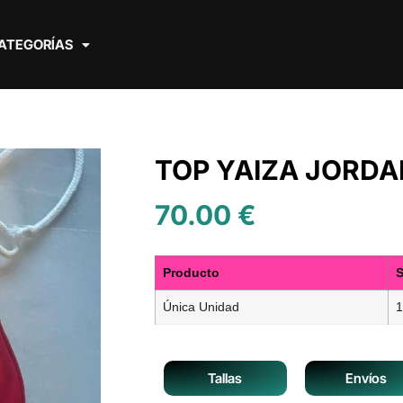
ATEGORÍAS
TOP YAIZA JORDA
70.00
€
Producto
S
Única Unidad
1
Tallas
Envíos