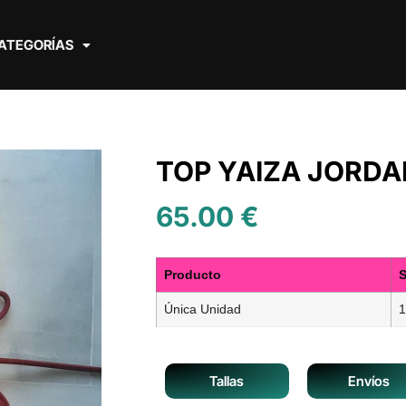
ATEGORÍAS
TOP YAIZA JORDA
65.00
€
Producto
S
Única Unidad
1
Tallas
Envíos