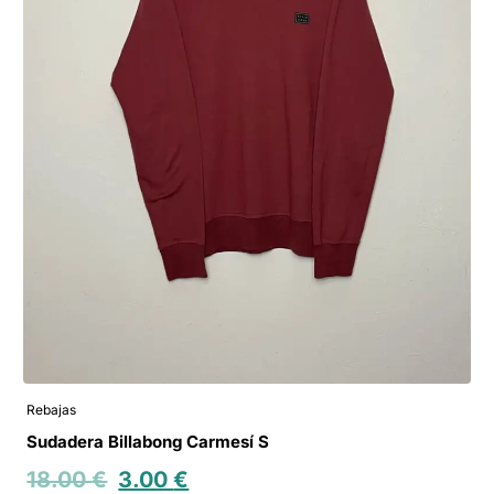
Rebajas
Sudadera Billabong Carmesí S
18.00
€
3.00
€