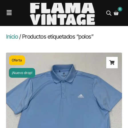
0
Inicio
/ Productos etiquetados “polos”
Oferta
¡Nuevo drop!