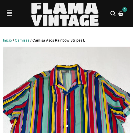
0
Inicio
/
Camisas
/ Camisa Asos Rainbow Stripes L