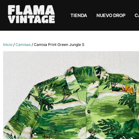
TIENDA
NUEVO DROP
C
Inicio
/
Camisas
/ Camisa Print Green Jungle S