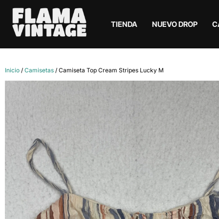
TIENDA
NUEVO DROP
C
Inicio
/
Camisetas
/ Camiseta Top Cream Stripes Lucky M