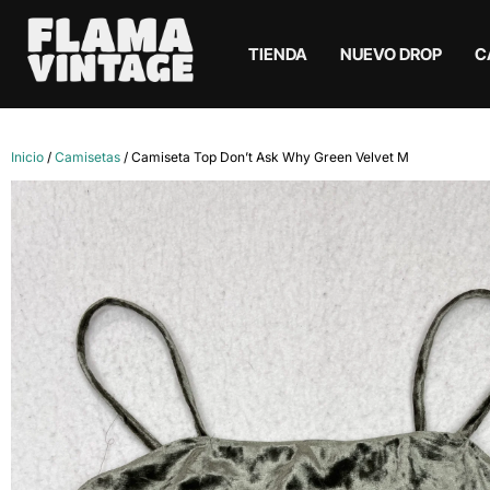
TIENDA
NUEVO DROP
C
Inicio
/
Camisetas
/ Camiseta Top Don’t Ask Why Green Velvet M