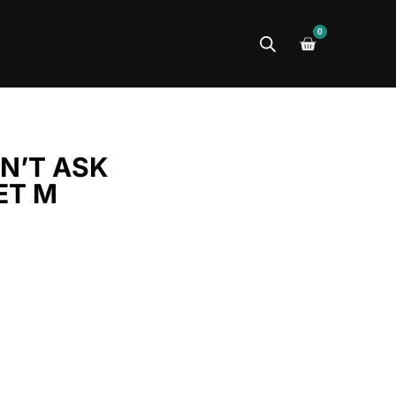
0
N’T ASK
ET M