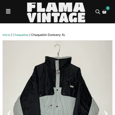
0
Inicio
/
Chaquetas
/ Chaquetón Donkeny XL