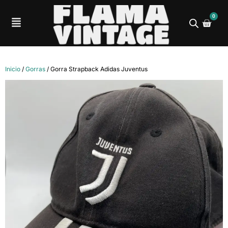
0
Inicio
/
Gorras
/ Gorra Strapback Adidas Juventus